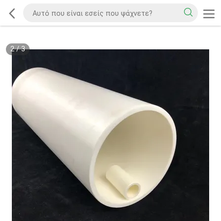
2
/
3