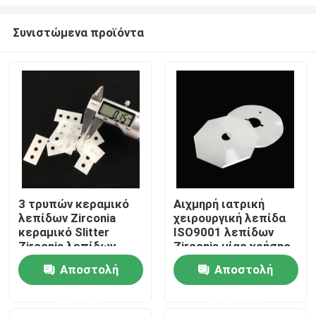
Συνιστώμενα προϊόντα
3 τρυπών κεραμικό
Αιχμηρή ιατρική
λεπίδων Zirconia
χειρουργική λεπίδα
Σπίτι
κεραμικό Slitter
ISO9001 λεπίδων
Zirconia λεπίδων
Zirconia μίας χρήσης
εγγράφου τέμνον
χειρουργική
ΠΡΟΪΟΝΤΑ
Αποστολή
Αποστολή
ερώτησης
ερώτησης
βίντεο