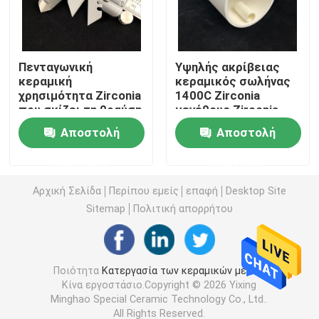
Οξείδιο αργιλίου κεραμικό
Πενταγωνική
Υψηλής ακρίβειας
κεραμική
κεραμικός σωλήνας
Steatite κεραμικό
χρησιμότητα Zirconia
1400C Zirconia
που σκίζει τη θραύση
μεγέθους Zirconia
από το ξυράφι γύρω
κεραμικός
Zirconia κεραμικό
Αποστολή
Αποστολή
από τη λεπίδα
βιομηχανικός
κοπτών
μεγάλος
ερώτησης
ερώτησης
cordierite κεραμικό
Αρχική Σελίδα
Περίπου εμείς
επαφή
Desktop Site
Sitemap
Πολιτική απορρήτου
Κεραμικό πιάτο αλουμίνας
Κεραμική ράβδος αλουμίνας
Ποιότητα
Κατεργασία των κεραμικών μερών
Κίνα εργοστάσιο.Copyright © 2026 Yixing
Minghao Special Ceramic Technology Co., Ltd..
Κεραμικός σωλήνας αλουμίνας
All Rights Reserved.